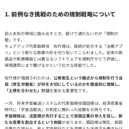
1. 前例なき挑戦のための規制戦略について
前人未到の領域に踏み出すとき、避けて通れないのが「規制の
壁」です。
キュアアップ代表取締役 佐竹様は、医師が処方する「治療アプ
リ」という新たな医療の形を切り拓いてこられました。従来の医
薬品や医療機器とは異なるソフトウェアを規制庁がどう評価し、
保険適用にまで繋げるかという壮大な挑戦でした。
佐竹様が強調されたのは、
公衆衛生という観点から規制を行う当
局（厚生労働省）が何を大切にしているのかを徹底的に理解し、
「土俵を合わせた」対話
を進める重要性です。
一方、将来宇宙輸送システムの代表取締役畑田様は、経済産業省
時代に「宇宙活動法」の制定に携わった経験をお持ちです。
宇宙開発は、法整備が先行することで民間企業の参入を促し、新
たな産業を創出するという側面
があります。畑田様は現在、民間
企業の立場から、有人宇宙飛行などを見据えた法改正を働きかけ