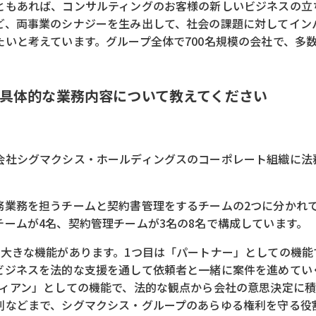
ともあれば、コンサルティングのお客様の新しいビジネスの立
ど、両事業のシナジーを生み出して、社会の課題に対してイン
たいと考えています。グループ全体で700名規模の会社で、多
具体的な業務内容について教えてください
会社シグマクシス・ホールディングスのコーポレート組織に法
務業務を担うチームと契約書管理をするチームの2つに分かれ
チームが4名、契約管理チームが3名の8名で構成しています。
の大きな機能があります。1つ目は「パートナー」としての機能
ビジネスを法的な支援を通して依頼者と一緒に案件を進めてい
ディアン」としての機能で、法的な観点から会社の意思決定に
判などまで、シグマクシス・グループのあらゆる権利を守る役