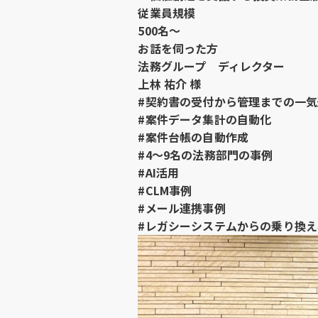
従業員規模
500名～
お話を伺った方
法務グループ ディレクター
上林 祐介 様
#契約書の受付から管理までの一
#案件データ集計の自動化
#案件台帳の自動作成
#4〜9名の法務部門の事例
#AI活用
#CLM事例
#メール連携事例
#レガシーシステムからの乗り換え