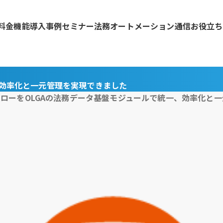
料金
機能
導入事例
セミナー
法務オートメーション通信
お役立ち
、効率化と一元管理を実現できました
ローをOLGAの法務データ基盤モジュールで統一、効率化と