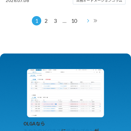
2026.07.06
法務オートメーションコラム
1
2
3
…
10
OLGAなら
あなたのビジネス
に
最適なプラン
が