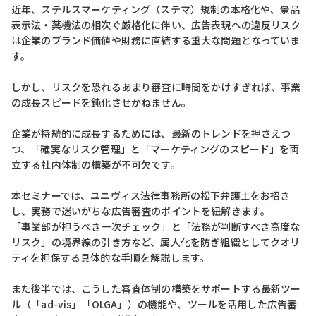
近年、ステルスマーケティング（ステマ）規制の本格化や、景品
表示法・薬機法の相次ぐ厳格化に伴い、広告表現への違反リスク
は企業のブランド価値や財務に直結する重大な問題となっていま
す。
しかし、リスクを恐れるあまり審査に時間をかけすぎれば、事業
の成長スピードを鈍化させかねません。
企業が持続的に成長するためには、最新のトレンドを押さえつ
つ、「確実なリスク管理」と「マーケティングのスピード」を両
立する社内体制の構築が不可欠です。
本セミナーでは、ユニヴィス法律事務所の松下弁護士をお招き
し、実務で迷いがちな広告審査のポイントを紐解きます。
「事業部が担うべき一次チェック」と「法務が判断すべき高度な
リスク」の境界線の引き方など、属人化を防ぎ組織としてクオリ
ティを担保する具体的な手順を解説します。
また後半では、こうした審査体制の構築をサポートする最新ツー
ル（「ad-vis」「OLGA」）の機能や、ツールを活用した広告審